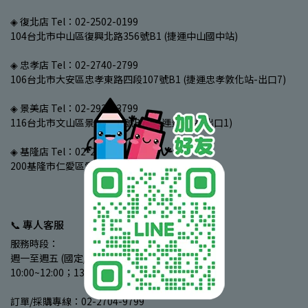
◈ 復北店 Tel：02-2502-0199
104台北市中山區復興北路356號B1 (捷運中山國中站)
◈ 忠孝店 Tel：02-2740-2799
106台北市大安區忠孝東路四段107號B1 (捷運忠孝敦化站-出口7)
◈ 景美店 Tel：02-2933-3799
116台北市文山區景文街97號B1 (捷運景美站-出口1)
◈ 基隆店 Tel：02-2425-4699
200基隆市仁愛區愛四路78號 (基隆夜市)
📞 專人客服
服務時段：
週一至週五 (國定/例假日除外)
10:00~12:00；13:00~17:00
訂單/採購專線：02-2704-9799