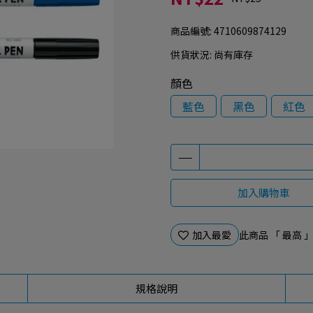
商品編號:
4710609874129
供貨狀況:
尚有庫存
顏色
藍色
黑色
紅色
加入購物車
加入最愛
此商品 「 最高
規格說明