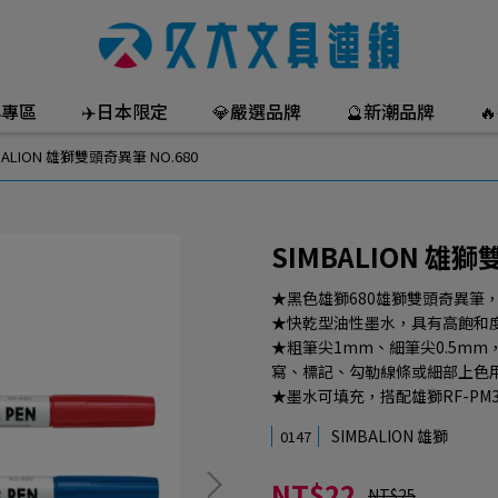
年專區
✈️日本限定
💎嚴選品牌
🔮新潮品牌

BALION 雄獅雙頭奇異筆 NO.680
SIMBALION 雄獅
★黑色雄獅680雄獅雙頭奇異筆
★快乾型油性墨水，具有高飽和
★粗筆尖1mm、細筆尖0.5m
寫、標記、勾勒線條或細部上色
★墨水可填充，搭配雄獅RF-PM
SIMBALION 雄獅
0147
NT$22
NT$25