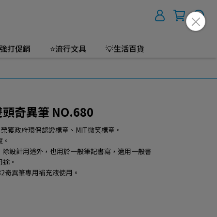
強打促銷
⭐流行文具
💡生活百貨
雙頭奇異筆 NO.680
，榮獲政府環保認證標章、MIT微笑標章。
度。
m，除設計用途外，也用於一般筆記書寫，適用一般書
用途。
32奇異筆專用補充液使用。