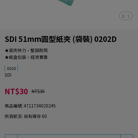
1
/
1
SDI 51mm圓型紙夾 (袋裝) 0202D
★高夾持力，堅固耐用
★紙盒包裝，經濟實惠
0102
SDI
NT$30
NT$35
商品編號:
4711734020245
供貨狀況:
尚有庫存 60