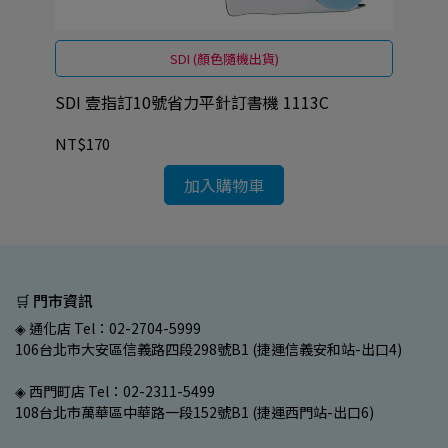
SDI (顏色隨機出貨)
SDI 壹指訂10號省力平針訂書機 1113C
SD
NT$170
NT
加入購物車
🛒 門市資訊
◈ 通化店 Tel：02-2704-5999
106台北市大安區信義路四段298號B1 (捷運信義安和站-出口4)
◈ 西門町店 Tel：02-2311-5499
108台北市萬華區中華路一段152號B1 (捷運西門站-出口6)