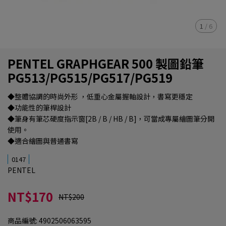
1
/
6
PENTEL GRAPHGEAR 500 製圖鉛筆
PG513/PG515/PG517/PG519
◆整體協調的時尚外形 ，低重心金屬握軸設計，書寫更穩定
◆功能性的筆桿設計
◆筆身有筆芯硬度指示窗[2B / B / HB / B]，可當成專屬繪圖筆分開
使用。
◆適合繪圖與普通書寫
0147
PENTEL
NT$170
NT$200
商品編號:
4902506063595