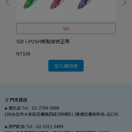
SDI
SDI i-PUSH輕鬆按修正帶
SD
NT$36
NT
加入購物車
🛒 門市資訊
◈ 通化店 Tel：02-2704-5999
106台北市大安區信義路四段298號B1 (捷運信義安和站-出口4)
◈ 西門町店 Tel：02-2311-5499