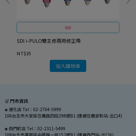
SDI
SDI i-PULO雙主修兩用修正帶
SD
NT$35
NT
加入購物車
🛒 門市資訊
◈ 通化店 Tel：02-2704-5999
106台北市大安區信義路四段298號B1 (捷運信義安和站-出口4)
◈ 西門町店 Tel：02-2311-5499
108台北市萬華區中華路一段152號B1 (捷運西門站-出口6)