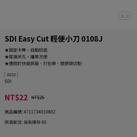
1
/
8
SDI Easy Cut 輕便小刀 0108J
★固定卡榫，自動回退
★尾端吊孔，攜帶方便
★適用於快遞拆箱、打包帶、塑膠袋切割
0102
SDI
NT$22
NT$25
商品編號:
4711734010802
供貨狀況:
尚有庫存 60