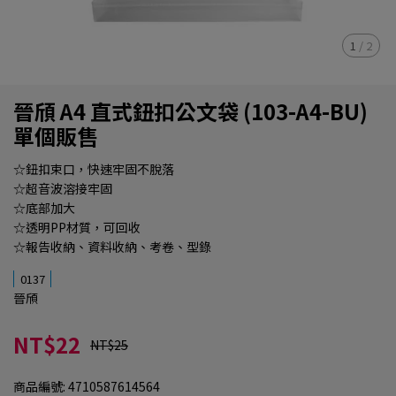
1
/
2
晉頎 A4 直式鈕扣公文袋 (103-A4-BU)
單個販售
☆鈕扣束口，快速牢固不脫落
☆超音波溶接牢固
☆底部加大
☆透明PP材質，可回收
☆報告收納、資料收納、考卷、型錄
0137
晉頎
NT$22
NT$25
商品編號:
4710587614564