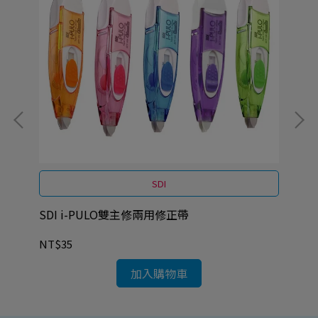
SDI
SDI i-PULO雙主修兩用修正帶
SD
NT$35
NT
加入購物車