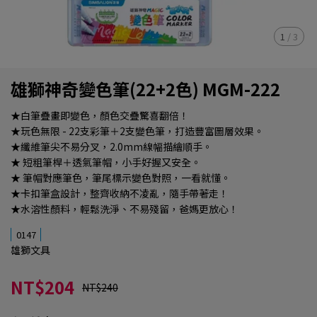
1
/
3
雄獅神奇變色筆(22+2色) MGM-222
★白筆疊畫即變色，顏色交疊驚喜翻倍！
★玩色無限 - 22支彩筆＋2支變色筆，打造豐富圖層效果。
★纖維筆尖不易分叉，2.0mm線幅描繪順手。
★ 短粗筆桿＋透氣筆帽，小手好握又安全。
★ 筆帽對應筆色，筆尾標示變色對照，一看就懂。
★卡扣筆盒設計，整齊收納不凌亂，隨手帶著走！
★水溶性顏料，輕鬆洗淨、不易殘留，爸媽更放心！
0147
雄獅文具
NT$204
NT$240