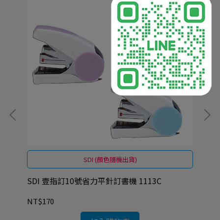
SDI (顏色隨機出貨)
5
SDI 壹指訂10號省力平針訂書機 1113C
SD
NT$170
NT