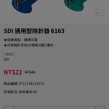
1
/
7
SDI 通用型除針器 6163
★經典造型，簡單可靠
★可使用於夾除10號與3號訂書針
0102
SDI
NT$22
NT$25
商品編號:
4711734116313
供貨狀況:
尚有庫存 60