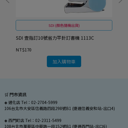
SDI (顏色隨機出貨)
SDI 壹指訂10號省力平針訂書機 1113C
SD
NT$170
NT
加入購物車
🛒 門市資訊
◈ 通化店 Tel：02-2704-5999
106台北市大安區信義路四段298號B1 (捷運信義安和站-出口4)
◈ 西門町店 Tel：02-2311-5499
108台北市萬華區中華路一段152號B1 (捷運西門站-出口6)