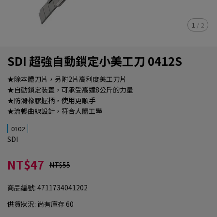
1
/
2
SDI 超強自動鎖定小美工刀 0412S
★除本體刀片，另附2片高利度美工刀片
★自動鎖定裝置，可承受高達8公斤的力量
★防滑橡膠握柄，使用更順手
★流暢曲線設計，符合人體工學
0102
SDI
NT$47
NT$55
商品編號:
4711734041202
供貨狀況:
尚有庫存 60