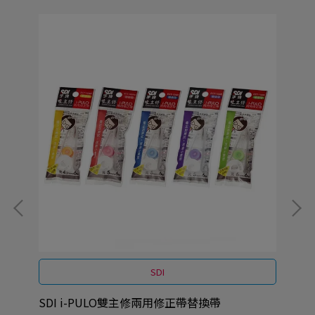
SDI
SDI i-PULO雙主修兩用修正帶替換帶
SD