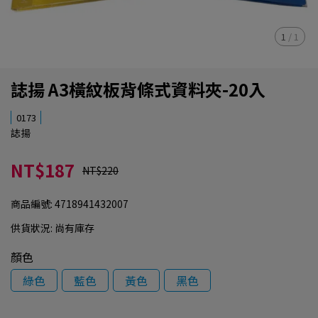
1
/
1
誌揚 A3橫紋板背條式資料夾-20入
0173
誌揚
NT$187
NT$220
商品編號:
4718941432007
供貨狀況:
尚有庫存
顏色
綠色
藍色
黃色
黑色