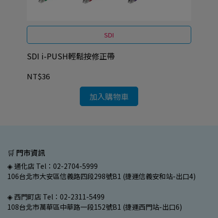
SDI
SDI i-PUSH輕鬆按修正帶
SD
NT$36
NT
加入購物車
🛒 門市資訊
◈ 通化店 Tel：02-2704-5999
106台北市大安區信義路四段298號B1 (捷運信義安和站-出口4)
◈ 西門町店 Tel：02-2311-5499
108台北市萬華區中華路一段152號B1 (捷運西門站-出口6)