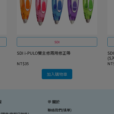
SDI
SDI i-PULO雙主修兩用修正帶
SD
(5
NT$35
NT
加入購物車
服
💬 關於
聯絡我們(填單)