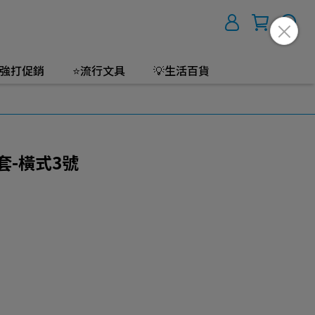
強打促銷
⭐流行文具
💡生活百貨
套-橫式3號