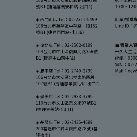
106台北市大安區信義路四段298
週一至週五 
號B1 (捷運信義安和站-出口4)
10:00~12:
◈ 西門町店 Tel：02-2311-5499
訂單/採購專線
108台北市萬華區中華路一段152
Line ID：@
號B1 (捷運西門站-出口6)
◈ 復北店 Tel：02-2502-0199
💼 營業人
104台北市中山區復興北路356號
一久大生活
B1 (捷運中山國中站)
統編：9368
電話：02-27
◈ 忠孝店 Tel：02-2740-2799
Mail：new
106台北市大安區忠孝東路四段
107號B1 (捷運忠孝敦化站-出口7)
◈ 景美店 Tel：02-2933-3799
116台北市文山區景文街97號B1 
(捷運景美站-出口1)
◈ 基隆店 Tel：02-2425-4699
200基隆市仁愛區愛四路78號 (基
隆夜市)