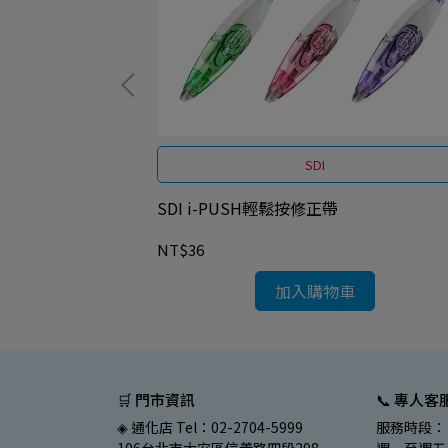
貨)
SDI
22P
SDI i-PUSH輕鬆按修正帶
NT$36
加入購物車
🛒 門市資訊
📞 專人客
◈ 通化店 Tel：02-2704-5999
服務時段：