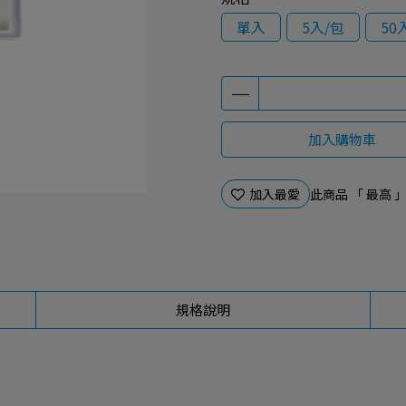
單入
5入/包
50
加入購物車
加入最愛
此商品 「 最高
規格說明