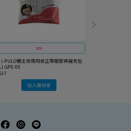
SDI
S
I i-PULO雙主修兩用修正帶塑膠擦補充包
SDI 省力低噪封
入) GPE-05
$17
NT$128
加入購物車