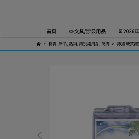
首頁
✏️文具/辦公用品
📆2026
特賣
,
新品
,
熱銷
,
識別證用品
,
誌揚
誌揚 硬質識