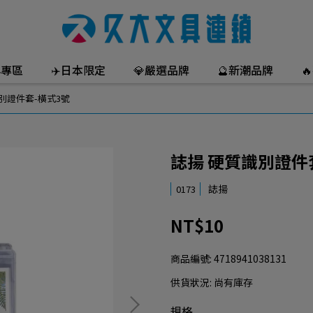
年專區
✈️日本限定
💎嚴選品牌
🔮新潮品牌

別證件套-橫式3號
誌揚 硬質識別證件
誌揚
0173
NT$10
商品編號:
4718941038131
供貨狀況:
尚有庫存
規格