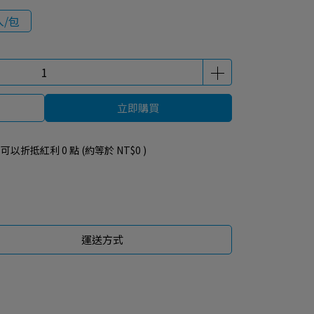
入/包
立即購買
 」可以折抵紅利
0
點 (約等於
NT$0
)
運送方式