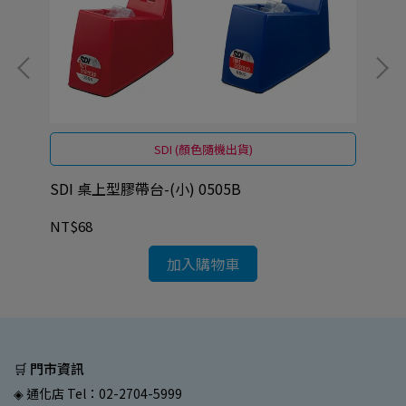
SDI (顏色隨機出貨)
SDI 桌上型膠帶台-(小) 0505B
SD
NT$68
NT
加入購物車
🛒 門市資訊
◈ 通化店 Tel：02-2704-5999