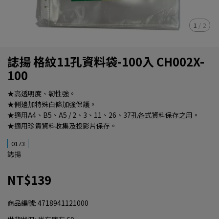
1
/
2
誌揚 格紋11孔資料袋-100入 CH002X-
100
★高透明度、韌性強。
★側邊加特殊白條加強保護。
★適用A4、B5、A5 / 2、3、11、26、37孔各式資料保存之用。
★適用珍貴資料收集及投影片保存。
0173
誌揚
NT$139
商品編號:
4718941121000