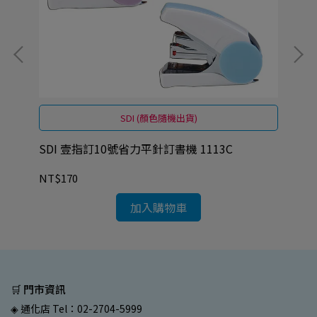
SDI (顏色隨機出貨)
SDI 壹指訂10號省力平針訂書機 1113C
SD
NT$170
NT
加入購物車
🛒 門市資訊
◈ 通化店 Tel：02-2704-5999