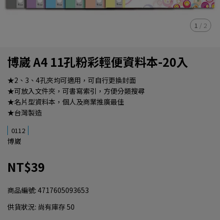
1
/
2
博崴 A4 11孔粉彩輕便資料本-20入
★2、3、4孔夾均可適用，可自行更換封面
★可放入文件夾，可書寫索引，方便分類搜尋
★名片型資料本，個人及商業推廣最佳
★台灣製造
0112
博崴
NT$39
商品編號:
4717605093653
供貨狀況:
尚有庫存 50