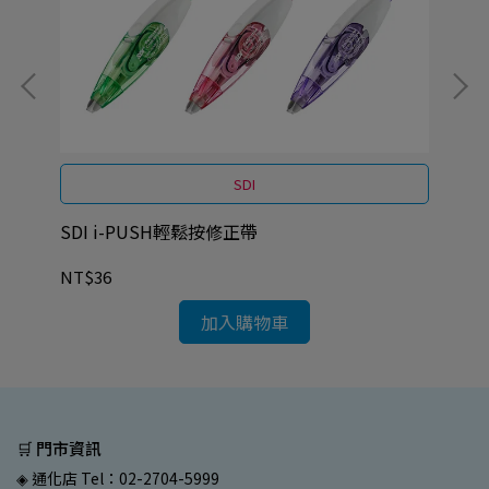
SDI
SDI i-PUSH輕鬆按修正帶
SD
NT$36
NT
加入購物車
🛒 門市資訊
◈ 通化店 Tel：02-2704-5999