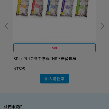
SDI
SDI i-PULO雙主修兩用修正帶替換帶
SD
入)
NT$25
NT
加入購物車
🛒 門市資訊