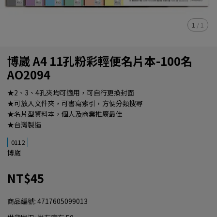
1
/
1
博崴 A4 11孔粉彩輕便名片本-100名
AO2094
★2、3、4孔夾均可適用，可自行更換封面
★可放入文件夾，可書寫索引，方便分類搜尋
★名片型資料本，個人及商業推廣最佳
★台灣製造
0112
博崴
NT$45
商品編號:
4717605099013