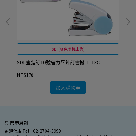
SDI (顏色隨機出貨)
SDI 壹指訂10號省力平針訂書機 1113C
SD
NT$170
NT
加入購物車
🛒 門市資訊
◈ 通化店 Tel：02-2704-5999