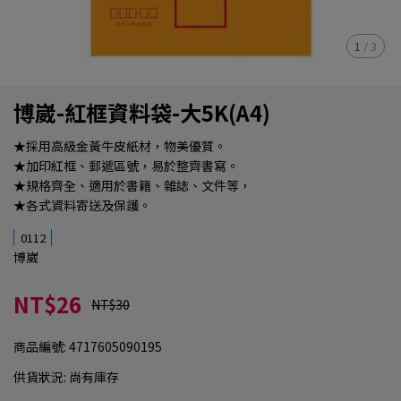
1
/
3
博崴-紅框資料袋-大5K(A4)
★採用高級金黃牛皮紙材，物美優質。
★加印紅框、郵遞區號，易於整齊書寫。
★規格齊全、適用於書籍、雜誌、文件等，
★各式資料寄送及保護。
0112
博崴
NT$26
NT$30
商品編號:
4717605090195
供貨狀況:
尚有庫存