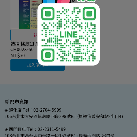
誌揚
誌揚 格紋11孔資料袋-50入
CH002X-50
NT$70
加入購物車
🛒 門市資訊
◈ 通化店 Tel：02-2704-5999
106台北市大安區信義路四段298號B1 (捷運信義安和站-出口4)
◈ 西門町店 Tel：02-2311-5499
108台北市萬華區中華路一段152號B1 (捷運西門站-出口6)