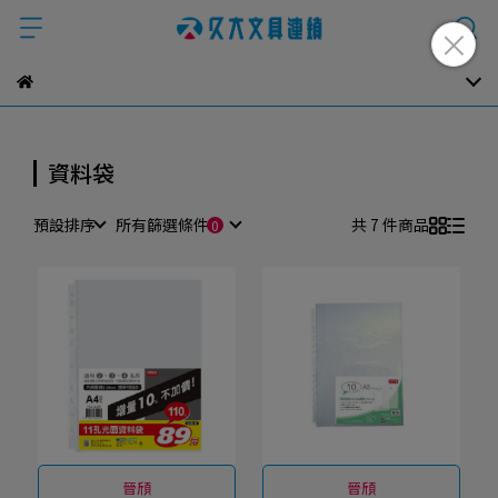
資料袋
預設排序
所有篩選條件
共 7 件商品
晉頎
晉頎