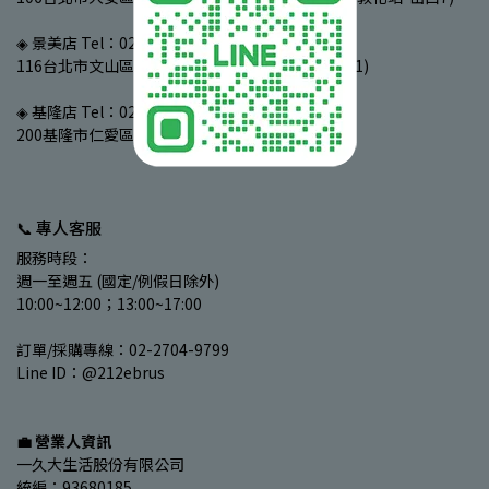
◈ 景美店 Tel：02-2933-3799
116台北市文山區景文街97號B1 (捷運景美站-出口1)
◈ 基隆店 Tel：02-2425-4699
200基隆市仁愛區愛四路78號 (基隆夜市)
📞 專人客服
服務時段：
週一至週五 (國定/例假日除外)
10:00~12:00；13:00~17:00
訂單/採購專線：02-2704-9799
Line ID：@212ebrus
💼 營業人資訊
一久大生活股份有限公司
統編：93680185