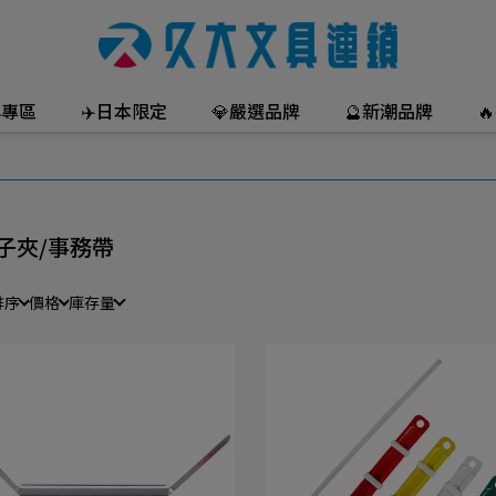
年專區
✈️日本限定
💎嚴選品牌
🔮新潮品牌

子夾/事務帶
排序
價格
庫存量