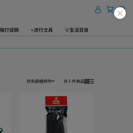
強打促銷
⭐流行文具
💡生活百貨
所有篩選條件
共 5 件商品