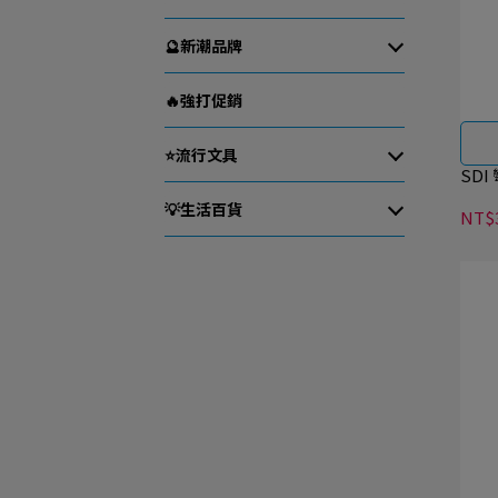
🔮新潮品牌
🔥強打促銷
⭐流行文具
SDI
💡生活百貨
NT$