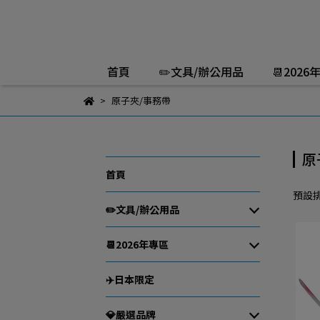
首頁
✏️文具/辦公用品
📆2026
原子夾/事務帶
原
首頁
預設
✏️文具/辦公用品
📆2026年專區
✈️日本限定
💎嚴選品牌