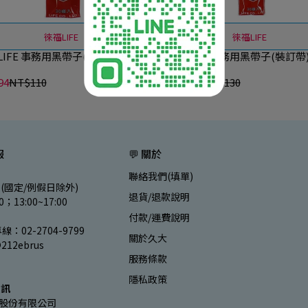
徠福LIFE
徠福LIFE
IFE 事務用黑帶子(裝訂帶)-45
徠福LIFE 事務用黑帶子(裝訂帶)
公分
94
NT$110
NT$111
NT$130
服
💬 關於
聯絡我們(填單)
(國定/例假日除外)
退貨/退款說明
00；13:00~17:00
付款/運費說明
：02-2704-9799
關於久大
212ebrus
服務條款
隱私政策
資訊
股份有限公司