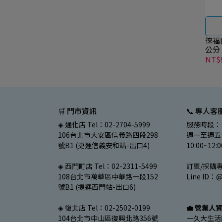
徠福L
公分
NT$
🛒 門市資訊
📞 專人客
◈ 通化店 Tel：02-2704-5999
服務時段：
106台北市大安區信義路四段298
週一至週五 
號B1 (捷運信義安和站-出口4)
10:00~12:
◈ 西門町店 Tel：02-2311-5499
訂單/採購專線
108台北市萬華區中華路一段152
Line ID：@
號B1 (捷運西門站-出口6)
◈ 復北店 Tel：02-2502-0199
💼 營業人
104台北市中山區復興北路356號
一久大生活