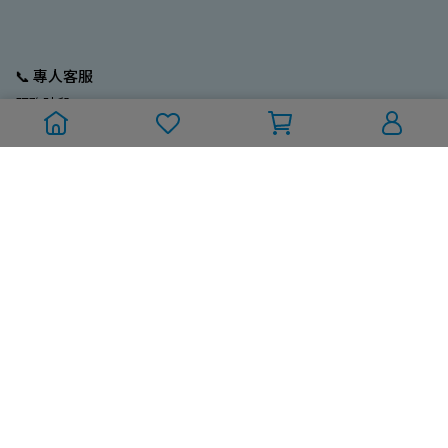
📞 專人客服
服務時段：
週一至週五 (國定/例假日除外)
10:00~12:00；13:00~17:00
訂單/採購專線：02-2704-9799
Line ID：@212ebrus
💼 營業人資訊
一久大生活股份有限公司
統編：93680185
電話：02-2773-3796
Mail：new9ta@gmail.com
💬 關於