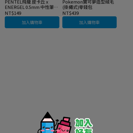
PENTEL飛龍 皮卡丘 x
Pokemon寶可夢造型絨毛
ENERGEL 0.5mm 中性筆
(掛繩式)零錢包
(日本限定)
NT$149
NT$439
加入購物車
加入購物車