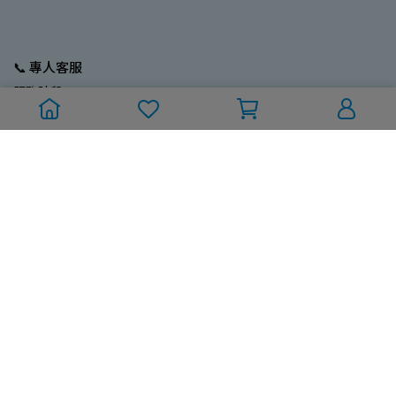
📞 專人客服
服務時段：
週一至週五 (國定/例假日除外)
10:00~12:00；13:00~17:00
訂單/採購專線：02-2704-9799
Line ID：@212ebrus
💼 營業人資訊
一久大生活股份有限公司
統編：93680185
電話：02-2773-3796
Mail：new9ta@gmail.com
💬 關於