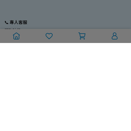
📞 專人客服
服務時段：
週一至週五 (國定/例假日除外)
10:00~12:00；13:00~17:00
訂單/採購專線：02-2704-9799
Line ID：@212ebrus
💼 營業人資訊
一久大生活股份有限公司
統編：93680185
電話：02-2773-3796
Mail：new9ta@gmail.com
💬 關於