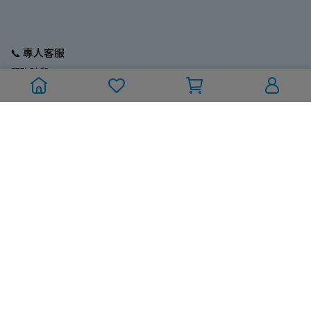
📞 專人客服
服務時段：
週一至週五 (國定/例假日除外)
10:00~12:00；13:00~17:00
訂單/採購專線：02-2704-9799
Line ID：@212ebrus
💼 營業人資訊
一久大生活股份有限公司
統編：93680185
電話：02-2773-3796
Mail：new9ta@gmail.com
💬 關於