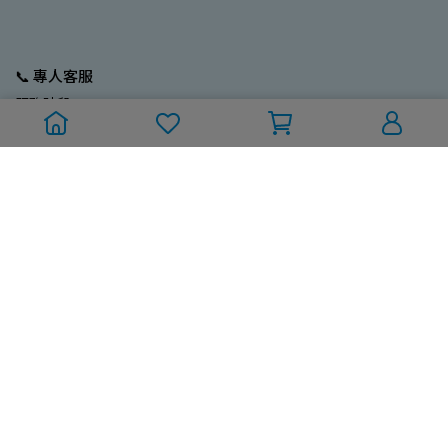
📞 專人客服
服務時段：
週一至週五 (國定/例假日除外)
10:00~12:00；13:00~17:00
訂單/採購專線：02-2704-9799
Line ID：@212ebrus
💼 營業人資訊
一久大生活股份有限公司
統編：93680185
電話：02-2773-3796
Mail：new9ta@gmail.com
💬 關於