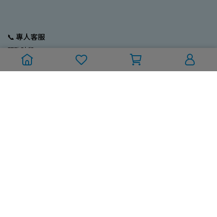
📞 專人客服
服務時段：
週一至週五 (國定/例假日除外)
10:00~12:00；13:00~17:00
訂單/採購專線：02-2704-9799
Line ID：@212ebrus
💼 營業人資訊
一久大生活股份有限公司
統編：93680185
電話：02-2773-3796
Mail：new9ta@gmail.com
💬 關於