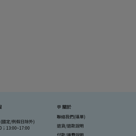
服
💬 關於
聯絡我們(填單)
(國定/例假日除外)
退貨/退款說明
00；13:00~17:00
付款/運費說明