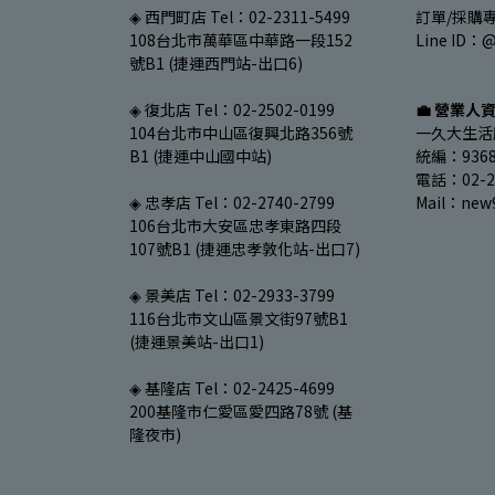
◈ 西門町店 Tel：02-2311-5499
訂單/採購專線
108台北市萬華區中華路一段152
Line ID：@
號B1 (捷運西門站-出口6)
◈ 復北店 Tel：02-2502-0199
💼 營業人
104台北市中山區復興北路356號
一久大生活
B1 (捷運中山國中站)
統編：9368
電話：02-27
◈ 忠孝店 Tel：02-2740-2799
Mail：new
106台北市大安區忠孝東路四段
107號B1 (捷運忠孝敦化站-出口7)
◈ 景美店 Tel：02-2933-3799
116台北市文山區景文街97號B1 
(捷運景美站-出口1)
◈ 基隆店 Tel：02-2425-4699
200基隆市仁愛區愛四路78號 (基
隆夜市)