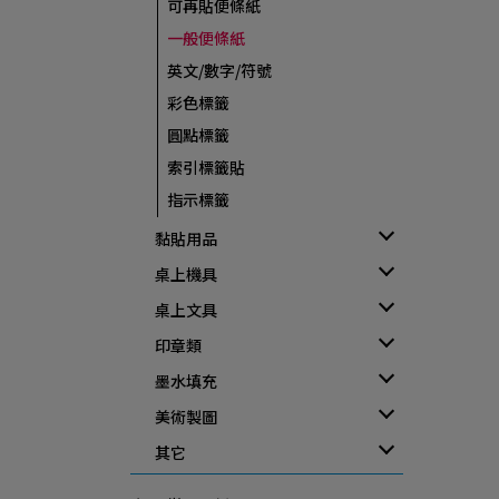
可再貼便條紙
一般便條紙
英文/數字/符號
彩色標籤
圓點標籤
索引標籤貼
指示標籤
黏貼用品
桌上機具
桌上文具
印章類
墨水填充
美術製圖
其它