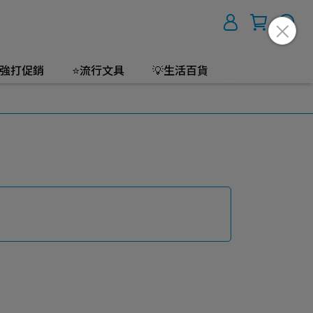
強打促銷
⭐流行文具
💡生活百貨